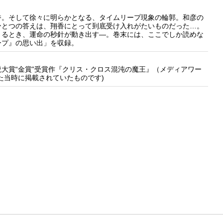
香。そして徐々に明らかとなる、タイムリープ現象の輪郭。和彦の
ひとつの答えは、翔香にとって到底受け入れがたいものだった…。
まるとき、運命の秒針が動き出す―。巻末には、ここでしか読めな
ープ』の思い出」を収録。
大賞“金賞”受賞作『クリス・クロス混沌の魔王』（メディアワー
た当時に掲載されていたものです)