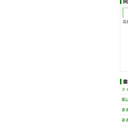
関
高
書
タ
書
著
著