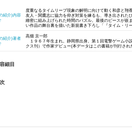
度重なるタイムリープ現象の解明に向けて動く和彦と翔
他の紹介)内容
友人・関鷹志に協力を仰ぎ対策を練るも、導き出された
介
緻密に組み上げられた時間のパズル。最後のピースが嵌
い作品の舞台裏を描いた新規書き下ろし「『タイム・リ
高畑 京一郎
他の紹介)著者
１９６７年生まれ。静岡県出身。第１回電撃ゲーム小説
介
クス刊）で作家デビュー(本データはこの書籍が刊行され
容細目
次