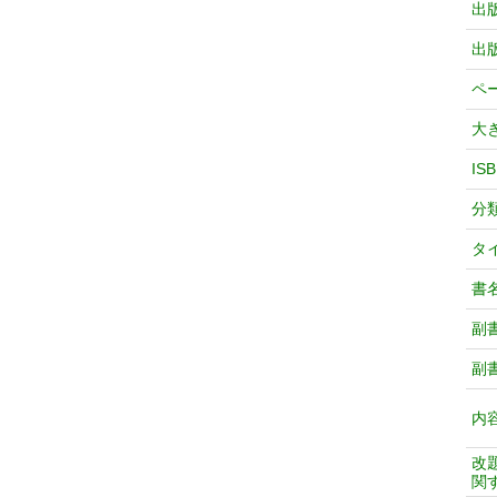
出
出
ペ
大
IS
分
タ
書
副
副
内
改
関