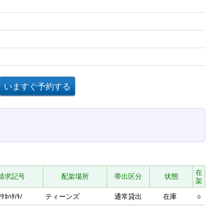
在
請求記号
配架場所
帯出区分
状態
架
/ﾀｶﾊﾀ/ｷ/
ティーンズ
通常貸出
在庫
○