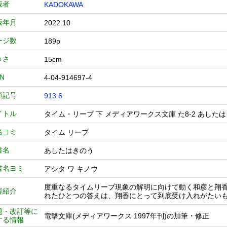
版者
KADOKAWA
版年月
2022.10
ージ数
189p
きさ
15cm
BN
4-04-914697-4
類記号
913.6
イトル
タイム・リープ 下 メディアワークス文庫 た8-2 あした
名ヨミ
タイム リープ
書名
あしたはきのう
書名ヨミ
アシタ ワ キノウ
度重なるタイムリープ現象の解明に向けて動く和彦と翔
容紹介
れたひとつの答えは、翔香にとって到底受け入れがたい
題・改訂等に
電撃文庫(メディアワークス 1997年刊)の加筆・修正
する情報