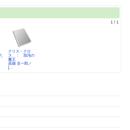
1
/
1
クリス・クロ
た
ス ： 混沌の
魔王
／
高畑 京一郎／
[…