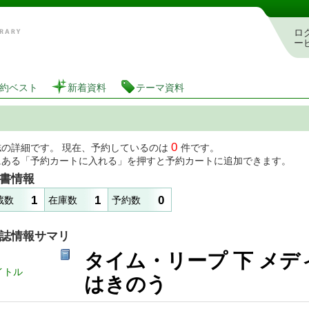
図書館 蔵書検索・予約システム
ロ
ー
約ベスト
新着資料
テーマ資料
0
誌の詳細です。 現在、予約しているのは
件です。
にある「予約カートに入れる」を押すと予約カートに追加できます。
書情報
1
1
0
蔵数
在庫数
予約数
誌情報サマリ
タイム・リープ 下 メデ
イトル
はきのう