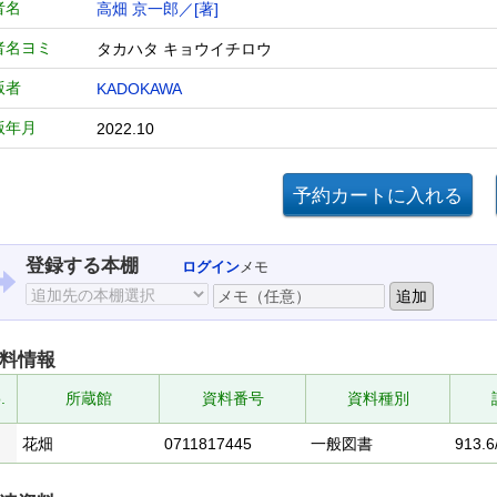
者名
高畑 京一郎／[著]
者名ヨミ
タカハタ キョウイチロウ
版者
KADOKAWA
版年月
2022.10
登録する本棚
ログイン
メモ
料情報
.
所蔵館
資料番号
資料種別
花畑
0711817445
一般図書
913.6