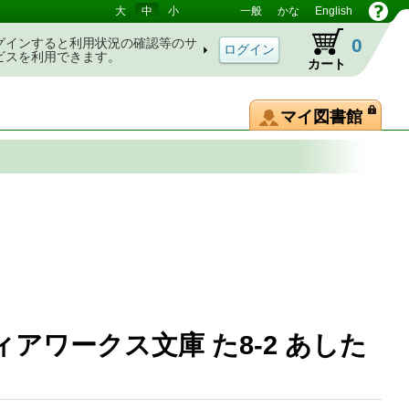
大
中
小
一般
かな
English
0
グインすると利用状況の確認等のサ
ビスを利用できます。
カート
マイ図書館
ィアワークス文庫 た8-2 あした