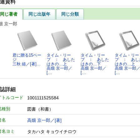
連資料
同じ著者
同じ出版年
同じ分類
畑 京一郎
君に贈る15ペー
タイム・リー
タイム・リー
タイム・リー
ジ
プ ： あした
プ ： あした
プ ： あし
三秋 縋／[著]…
はきの…上
はきの…下
はきの…上
高畑 京一郎／
高畑 京一郎／
高畑 京一郎
[…
[…
[…
誌詳細
イトルコード
1001111525584
誌種別
図書（和書）
者名
高畑 京一郎／[著]
者名ヨミ
タカハタ キョウイチロウ