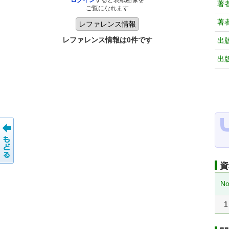
ログイン
すると表紙画像を
著
ご覧になれます
著
レファレンス情報は0件です
出
出
資
No
1