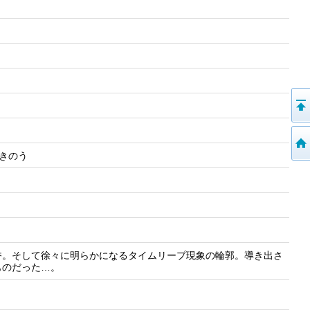
はきのう
香。そして徐々に明らかになるタイムリープ現象の輪郭。導き出さ
ものだった…。