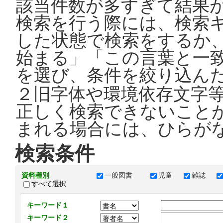
該当件数が多すぎて結果
検索を行う際には、検索
した状態で検索をするか
始まる」「この言葉と一
を選び、条件を絞り込ん
２旧字体や環境依存文字
正しく検索できないこと
まれる場合には、ひらが
検索条件
資料種別
一般図書
児童
雑誌
すべて選択
キーワード１
キーワード２