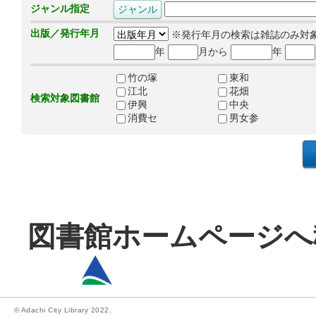
ジャンル指定
出版／発行年月
※発行年月の検索は雑誌のみ対
年
月から
年
竹の塚
東和
江北
花畑
検索対象図書館
伊興
中央
消費セ
男女参
図書館ホームページへ
© Adachi City Library 2022.