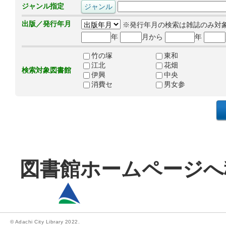
ジャンル指定
出版／発行年月
※発行年月の検索は雑誌のみ対
年
月から
年
竹の塚
東和
江北
花畑
検索対象図書館
伊興
中央
消費セ
男女参
図書館ホームページへ
© Adachi City Library 2022.