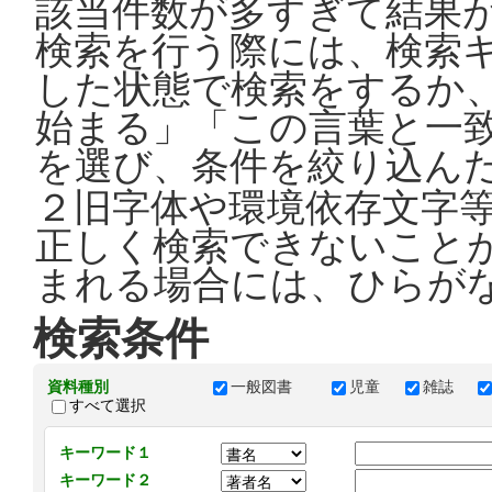
該当件数が多すぎて結果
検索を行う際には、検索
した状態で検索をするか
始まる」「この言葉と一
を選び、条件を絞り込ん
２旧字体や環境依存文字
正しく検索できないこと
まれる場合には、ひらが
検索条件
資料種別
一般図書
児童
雑誌
すべて選択
キーワード１
キーワード２