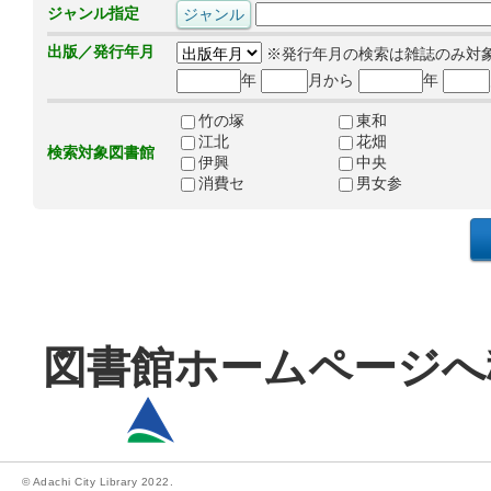
ジャンル指定
出版／発行年月
※発行年月の検索は雑誌のみ対
年
月から
年
竹の塚
東和
江北
花畑
検索対象図書館
伊興
中央
消費セ
男女参
図書館ホームページへ
© Adachi City Library 2022.