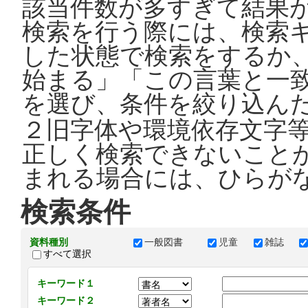
該当件数が多すぎて結果
検索を行う際には、検索
した状態で検索をするか
始まる」「この言葉と一
を選び、条件を絞り込ん
２旧字体や環境依存文字
正しく検索できないこと
まれる場合には、ひらが
検索条件
資料種別
一般図書
児童
雑誌
すべて選択
キーワード１
キーワード２