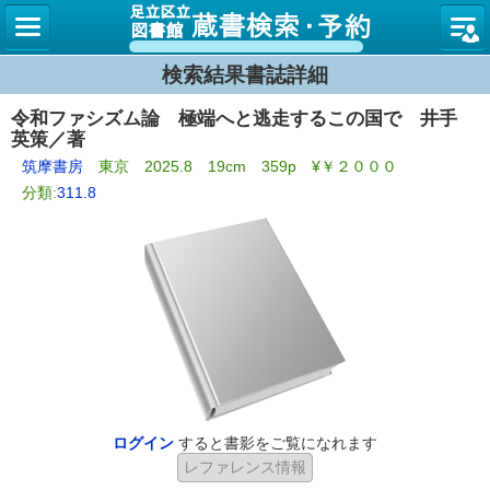
図書館
検索結果書誌詳細
令和ファシズム論 極端へと逃走するこの国で 井手
英策／著
筑摩書房
東京 2025.8 19cm 359p ¥￥２０００
分類:
311.8
ログイン
すると書影をご覧になれます