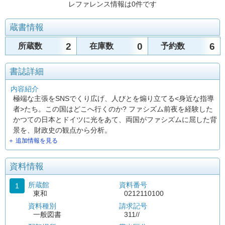
レファレンス情報は0件です
蔵書情報
2
0
6
所蔵数
在庫数
予約数
書誌詳細
内容紹介
極端な主張をSNSでくり広げ、人びとを煽り立てる<身近な指導
者>たち。この国はどこへ行くのか? ファシズム前夜を経験した
かつての日本とドイツに光をあて、両国がファシズムに屈した背
景を、財政史の観点から分析。
＋ 追加情報を見る
資料情報
所蔵館
資料番号
1
東和
0212110100
資料種別
請求記号
一般図書
311//