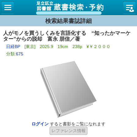
図書館
検索結果書誌詳細
人がモノを買うしくみを言語化する “知ったかマーケ
ター”からの脱却 富永 朋信／著
日経BP
[東京] 2025.9 19cm 238p ¥￥２０００
分類:
675
ログイン
すると書影をご覧になれます