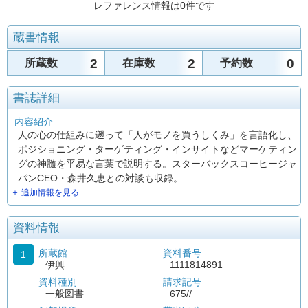
レファレンス情報は0件です
蔵書情報
2
2
0
所蔵数
在庫数
予約数
書誌詳細
内容紹介
人の心の仕組みに遡って「人がモノを買うしくみ」を言語化し、
ポジショニング・ターゲティング・インサイトなどマーケティン
グの神髄を平易な言葉で説明する。スターバックスコーヒージャ
パンCEO・森井久恵との対談も収録。
＋ 追加情報を見る
資料情報
所蔵館
資料番号
1
伊興
1111814891
資料種別
請求記号
一般図書
675//