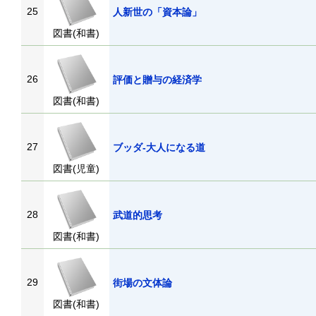
25
人新世の「資本論」
図書(和書)
26
評価と贈与の経済学
図書(和書)
27
ブッダ-大人になる道
図書(児童)
28
武道的思考
図書(和書)
29
街場の文体論
図書(和書)