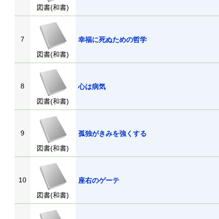
図書(和書)
7
幸福に死ぬための哲学
図書(和書)
8
心は病気
図書(和書)
9
孤独がきみを強くする
図書(和書)
10
座右のゲーテ
図書(和書)