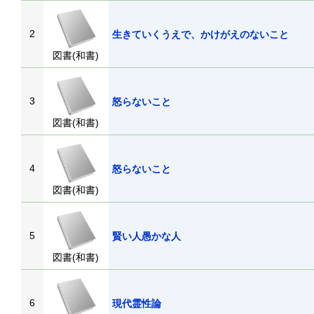
2
生きていくうえで、かけがえのないこと
図書(和書)
3
怒らないこと
図書(和書)
4
怒らないこと
図書(和書)
5
賢い人愚かな人
図書(和書)
6
現代霊性論