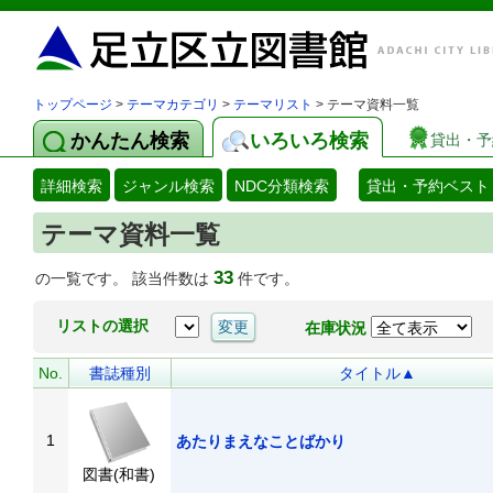
トップページ
>
テーマカテゴリ
>
テーマリスト
> テーマ資料一覧
かんたん検索
いろいろ検索
貸出・予
詳細検索
ジャンル検索
NDC分類検索
貸出・予約ベスト
テーマ資料一覧
33
の一覧です。 該当件数は
件です。
リストの選択
在庫状況
No.
書誌種別
タイトル▲
1
あたりまえなことばかり
図書(和書)