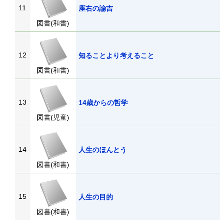
11
座右の諭吉
図書(和書)
12
知ることより考えること
図書(和書)
13
14歳からの哲学
図書(児童)
14
人生のほんとう
図書(和書)
15
人生の目的
図書(和書)